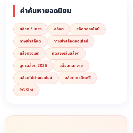
คำค้นหายอดนิยม
สล็อตเว็บตรง
สล็อต
สล็อตออนไลน์
ทางเข้าสล็อต
ทางเข้าสล็อตออนไลน์
สล็อตวอเลท
ทดลองเล่นสล็อต
สูตรสล็อต 2026
สล็อตแตกง่าย
สล็อตไม่ผ่านเอเย่นต์
สล็อตเครดิตฟรี
PG Slot