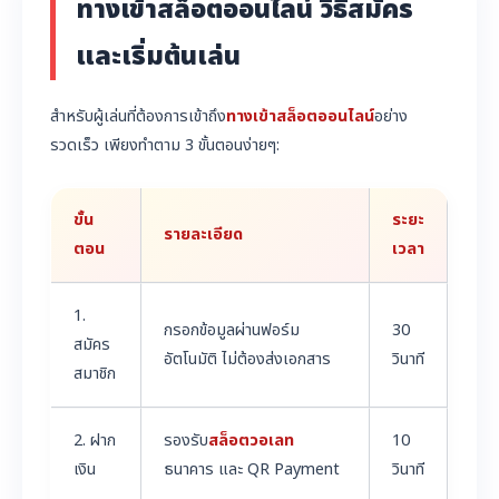
ทางเข้าสล็อตออนไลน์ วิธีสมัคร
และเริ่มต้นเล่น
สำหรับผู้เล่นที่ต้องการเข้าถึง
ทางเข้าสล็อตออนไลน์
อย่าง
รวดเร็ว เพียงทำตาม 3 ขั้นตอนง่ายๆ:
ขั้น
ระยะ
รายละเอียด
ตอน
เวลา
1.
กรอกข้อมูลผ่านฟอร์ม
30
สมัคร
อัตโนมัติ ไม่ต้องส่งเอกสาร
วินาที
สมาชิก
2. ฝาก
รองรับ
สล็อตวอเลท
10
เงิน
ธนาคาร และ QR Payment
วินาที