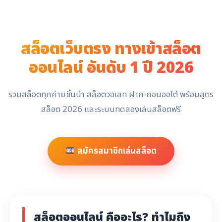
สล็อตเว็บตรง ทางเข้าสล็อต
ออนไลน์ อันดับ 1 ปี 2026
รวมสล็อตทุกค่ายชั้นนำ สล็อตวอเลท ฝาก-ถอนออโต้ พร้อมสูตร
สล็อต 2026 และระบบทดลองเล่นสล็อตฟรี
สมัครสมาชิกเล่นสล็อต
สล็อตออนไลน์ คืออะไร? ทำไมถึง