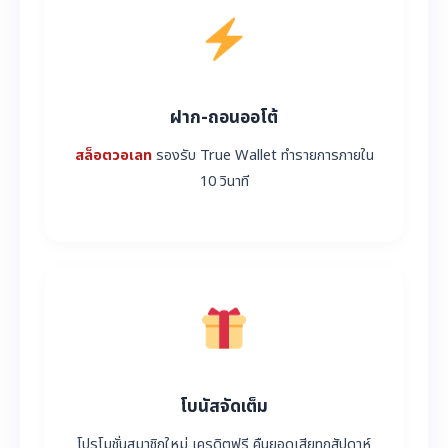
ฝาก-ถอนออโต้
สล็อตวอเลท
รองรับ True Wallet ทำรายการภายใน
10 วินาที
โบนัสจัดเต็ม
โปรโมชั่นสมาชิกใหม่ เครดิตฟรี คืนยอดเสียทุกสัปดาห์