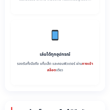
เล่นได้ทุกอุปกรณ์
รองรับทั้งมือถือ แท็บเล็ต และคอมพิวเตอร์ ผ่าน
ทางเข้า
สล็อต
เดียว